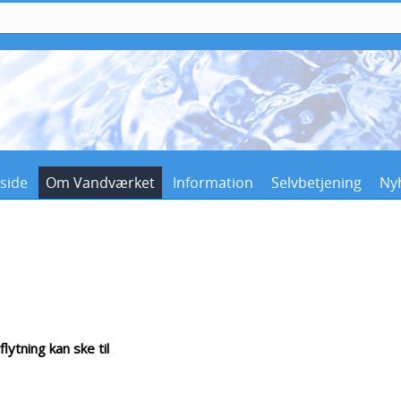
side
Om Vandværket
Information
Selvbetjening
Ny
ytning kan ske til