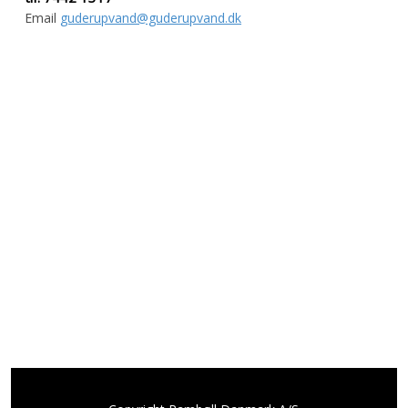
Email
guderupvand@guderupvand.dk