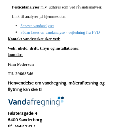
Pesticidanalyser
m.v. udføres som ved råvandsanalyser.
Link til analyser på hjemmesiden:
Seneste vandanalyser
Sådan læses en vandanalyse - vejledning fra FVD
Kontakt vandværket sker ved:
Vedr. uheld, drift, tilsyn og installationer:
kontakt:
Finn Pedersen
Tlf. 29668546
Henvendelse om vandregning, måleraflæsning og
flytning kan ske til
Falstersgade 4
6400 Sønderborg
tlf. 7442 1317