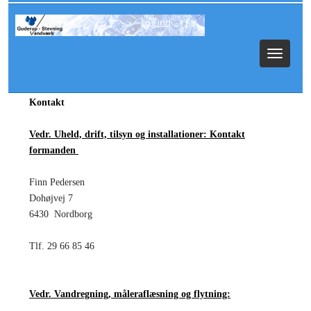
Log ind
Toggle
navigat
Kontakt
Vedr. Uheld, drift, tilsyn og installationer: Kontakt
formanden
Finn Pedersen
Dohøjvej 7
6430 Nordborg
Tlf. 29 66 85 46
Vedr. Vandregning, måleraflæsning og flytning: