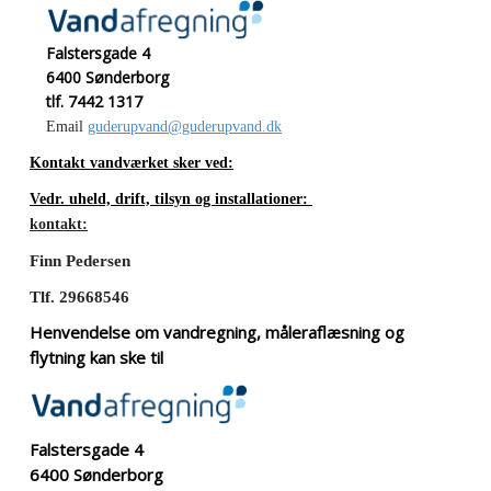
Falstersgade 4
6400 Sønderborg
tlf. 7442 1317
Email
guderupvand@guderupvand.dk
Kontakt vandværket sker ved:
Vedr. uheld, drift, tilsyn og installationer:
kontakt:
Finn Pedersen
Tlf. 29668546
Henvendelse om vandregning, måleraflæsning og
flytning kan ske til
Falstersgade 4
6400 Sønderborg